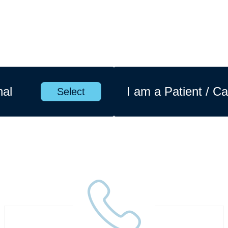
nal
I am a Patient / Ca
Select