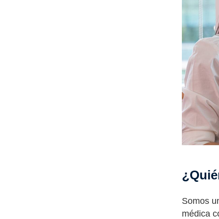
¿Quié
Somos un 
médica co