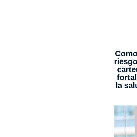
Como 
riesgo
carte
forta
la sa