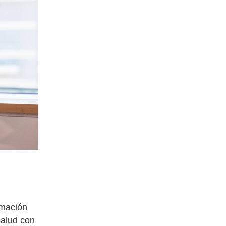
rmación
salud con