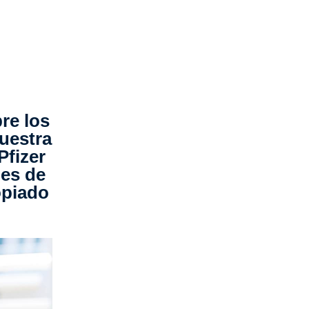
re los
nuestra
Pfizer
les de
opiado