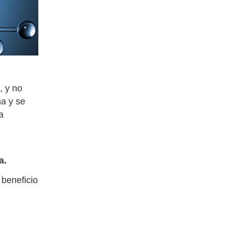
, y no
na y se
a
a.
beneficio