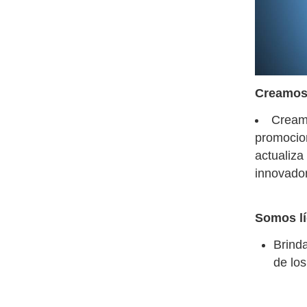
Creamos 
Creamo
promocion
actualiza
innovado
Somos lí
Brind
de lo